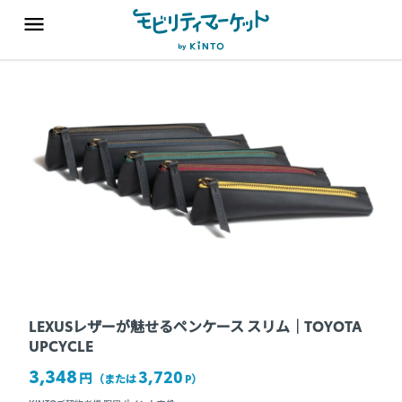
LEXUSレザーが魅せるペンケース スリム｜TOYOTA
UPCYCLE
3,348
3,720
円
（または
P
）