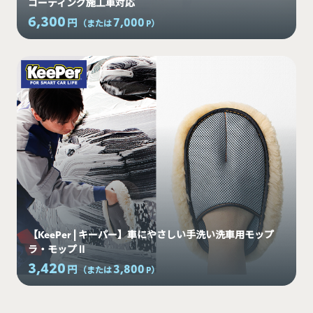
コーティング施工車対応
6,300
7,000
円
（または
P
）
【KeePer | キーパー】車にやさしい手洗い洗車用モップ
ラ・モップⅡ
3,420
3,800
円
（または
P
）