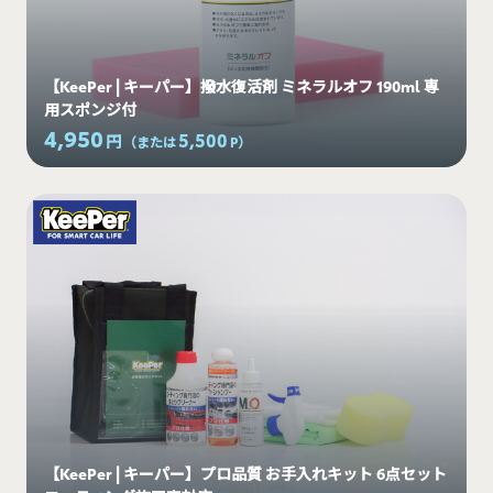
【KeePer | キーパー】撥水復活剤 ミネラルオフ 190ml 専
用スポンジ付
4,950
5,500
円
（または
P
）
【KeePer | キーパー】プロ品質 お手入れキット 6点セット