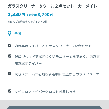
ガラスクリーナー＆ツール２点セット｜カーメイト
3,330
3,700
円
（または
P
）
KINTOご契約者様 限定ポイント交換
全国
内装専用ワイパーとガラスクリーナーの2点セット
超薄型ヘッドで拭きにくいモニター奥まで届く、内窓専
用窓拭きワイパー
拭きスジ・ムラを残さず透明に仕上がるガラスクリーナ
ー
マイクロファイバークロスも付属します