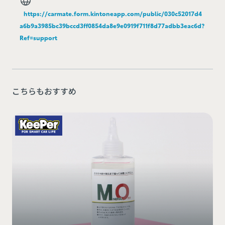
https://carmate.form.kintoneapp.com/public/030c52017d4
a6b9a3985bc39bccd3ff0854da8e9e0919f711f8d77adbb3eac6d?
Ref=support
こちらもおすすめ