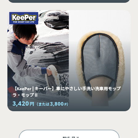
【KeePer | キーパー】車にやさしい手洗い洗車用モップ
ラ・モップⅡ
3,420
3,800
円
（または
P
）