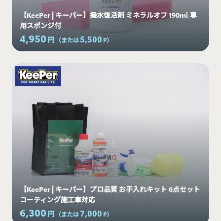
【KeePer | キーパー】撥水復活剤 ミネラルオフ 190ml 専
用スポンジ付
4,950
5,500
円
（または
P
）
【KeePer | キーパー】プロ品質 お手入れキット 6点セット
コーティング施工車対応
6,300
7,000
円
（または
P
）