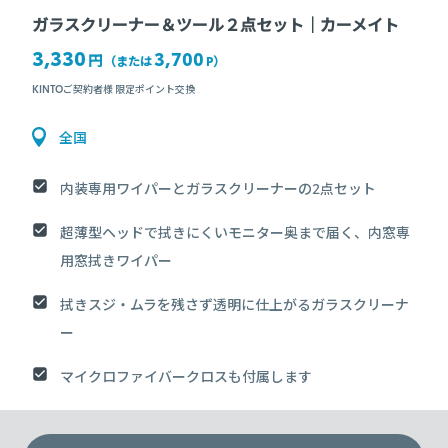
ガラスクリーナー＆ツール２点セット｜カーメイト
3,330
3,700
円
（または
P
）
KINTOご契約者様 限定ポイント交換
全国
内装専用ワイパーとガラスクリーナーの2点セット
超薄型ヘッドで拭きにくいモニター奥まで届く、内窓専
用窓拭きワイパー
拭きスジ・ムラを残さず透明に仕上がるガラスクリーナ
ー
マイクロファイバークロスも付属します