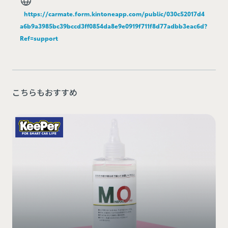
https://carmate.form.kintoneapp.com/public/030c52017d4
a6b9a3985bc39bccd3ff0854da8e9e0919f711f8d77adbb3eac6d?
Ref=support
こちらもおすすめ