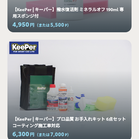
【KeePer | キーパー】撥水復活剤 ミネラルオフ 190ml 専
用スポンジ付
4,950
5,500
円
（または
P
）
【KeePer | キーパー】プロ品質 お手入れキット 6点セット
コーティング施工車対応
6,300
7,000
円
（または
P
）