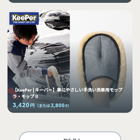
【KeePer | キーパー】車にやさしい手洗い洗車用モップ
ラ・モップⅡ
3,420
3,800
円
（または
P
）