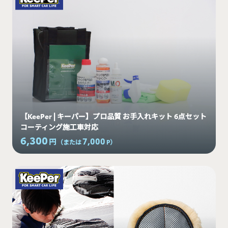
【KeePer | キーパー】プロ品質 お手入れキット 6点セット
コーティング施工車対応
6,300
7,000
円
（または
P
）