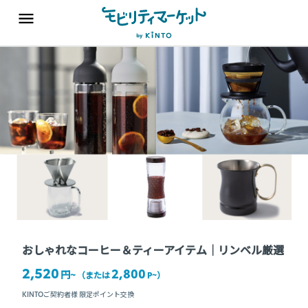
おしゃれなコーヒー＆ティーアイテム｜リンベル厳選
2,520
2,800
円~
（または
P~
）
KINTOご契約者様 限定ポイント交換