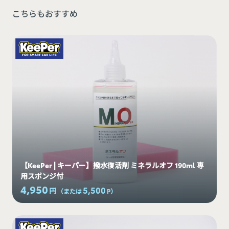
こちらもおすすめ
【KeePer | キーパー】撥水復活剤 ミネラルオフ 190ml 専
用スポンジ付
4,950
5,500
円
（または
P
）