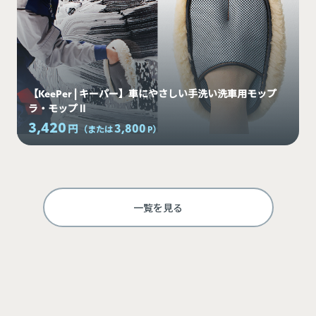
【KeePer | キーパー】車にやさしい手洗い洗車用モップ
ラ・モップⅡ
3,420
3,800
円
（または
P
）
一覧を見る
ログインして利用する