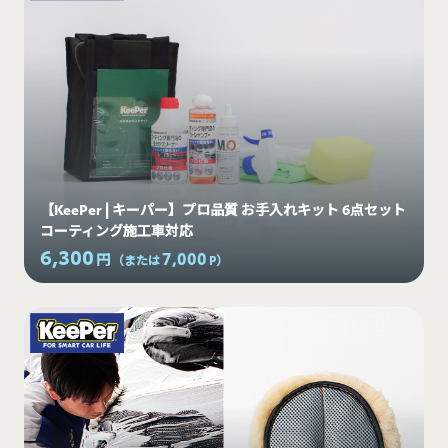
【KeePer | キーパー】プロ品質 お手入れキット 6点セット
コーティング施工車対応
6,300
7,000
円
（または
P
）