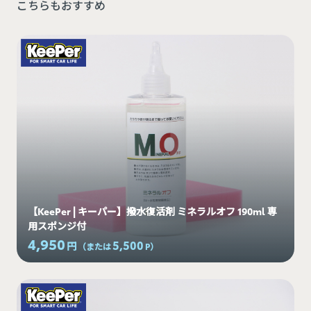
こちらもおすすめ
【KeePer | キーパー】撥水復活剤 ミネラルオフ 190ml 専
用スポンジ付
4,950
5,500
円
（または
P
）