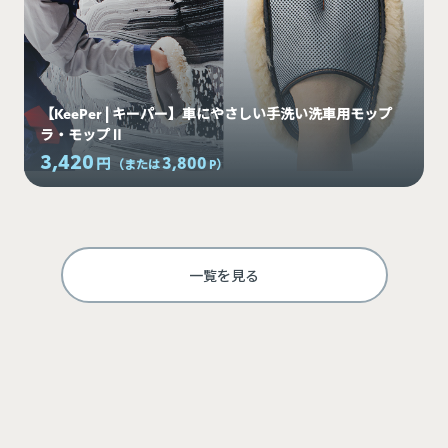
【KeePer | キーパー】車にやさしい手洗い洗車用モップ
ラ・モップⅡ
3,420
3,800
円
（または
P
）
一覧を見る
ログインして利用する