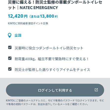
災害に備える！防災士監修の車載ダンボールトイレセ
ット｜NATEC EMERGENCY
12,420
13,800
円
（または
P
）
KINTOご契約者様 限定ポイント交換
全国
災害時に役立つダンボールトイレ防災セット
耐荷重400㎏。組立不要で緊急時にすぐ使える！
防災士が監修した選りすぐりアイテムをチョイス
ログインして利用する
KINTOにご登録のメールアドレスと、モビマ専用のパスワードでログインできます。モビ
マ専用の初回パスワードは、別途お送りしているメールをご確認ください。