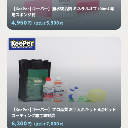
【KeePer | キーパー】撥水復活剤 ミネラルオフ 190ml 専
用スポンジ付
4,950
5,500
円
（または
P
）
【KeePer | キーパー】プロ品質 お手入れキット 6点セット
コーティング施工車対応
6,300
7,000
円
（または
P
）