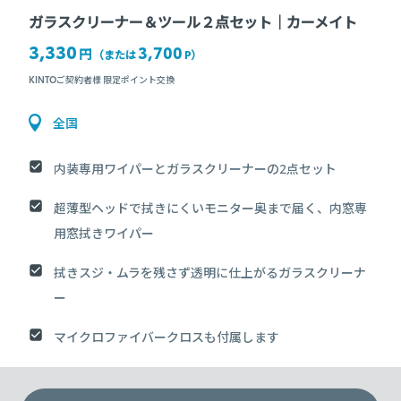
ガラスクリーナー＆ツール２点セット｜カーメイト
3,330
3,700
円
（または
P
）
KINTOご契約者様 限定ポイント交換
全国
内装専用ワイパーとガラスクリーナーの2点セット
超薄型ヘッドで拭きにくいモニター奥まで届く、内窓専
用窓拭きワイパー
拭きスジ・ムラを残さず透明に仕上がるガラスクリーナ
ー
マイクロファイバークロスも付属します