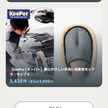
【KeePer | キーパー】車にやさしい手洗い洗車用モップ
ラ・モップⅡ
3,420
3,800
円
（または
P
）