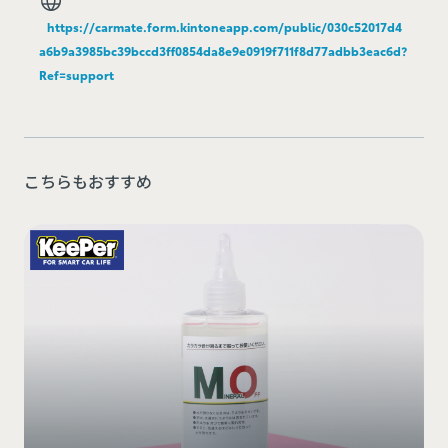
https://carmate.form.kintoneapp.com/public/030c52017d4
a6b9a3985bc39bccd3ff0854da8e9e0919f711f8d77adbb3eac6d?
Ref=support
こちらもおすすめ