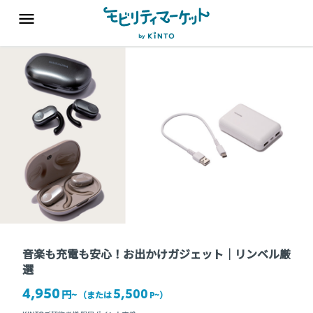
音楽も充電も安心！お出かけガジェット｜リンベル厳
選
4,950
5,500
円~
（または
P~
）