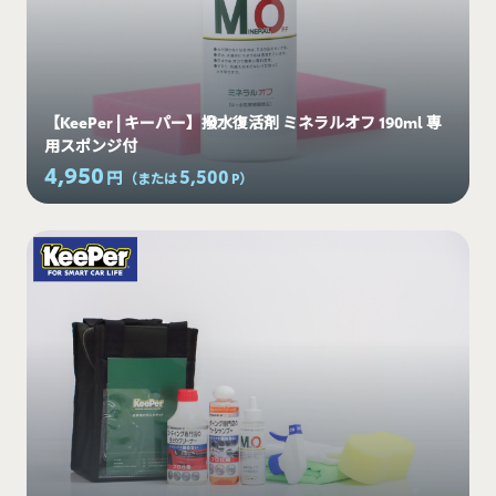
【KeePer | キーパー】撥水復活剤 ミネラルオフ 190ml 専
用スポンジ付
4,950
5,500
円
（または
P
）