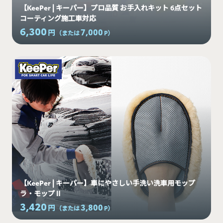
【KeePer | キーパー】プロ品質 お手入れキット 6点セット
コーティング施工車対応
6,300
7,000
円
（または
P
）
【KeePer | キーパー】車にやさしい手洗い洗車用モップ
ラ・モップⅡ
3,420
3,800
円
（または
P
）