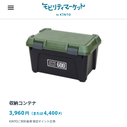
収納コンテナ
3,960
4,400
円
（または
P
）
KINTOご契約者様 限定ポイント交換