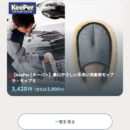
【KeePer | キーパー】車にやさしい手洗い洗車用モップ
ラ・モップⅡ
3,420
3,800
円
（または
P
）
一覧を見る