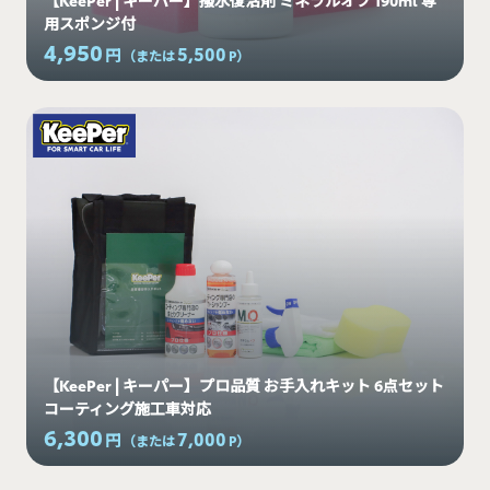
用スポンジ付
4,950
5,500
円
（または
P
）
【KeePer | キーパー】プロ品質 お手入れキット 6点セット
コーティング施工車対応
6,300
7,000
円
（または
P
）