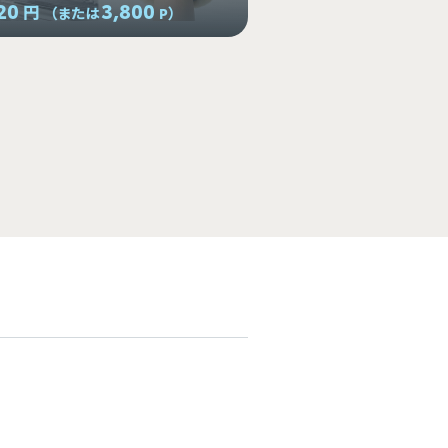
20
3,800
円
（または
P
）