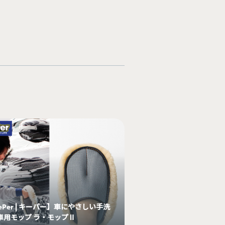
ePer | キーパー】車にやさしい手洗
車用モップ ラ・モップⅡ