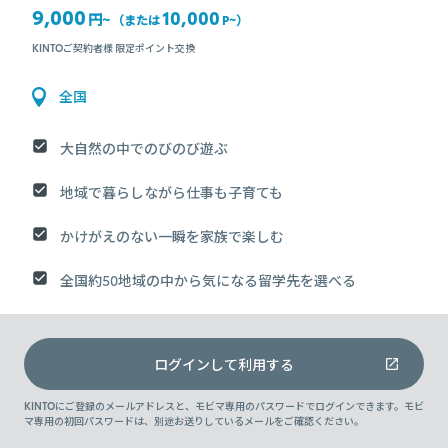
9,000
10,000
円~
（または
P~
）
KINTOご契約者様 限定ポイント交換
全国
大自然の中でのびのび遊ぶ
地域で暮らしながら仕事も子育ても
かけがえのない一瞬を家族で楽しむ
全国約50地域の中から気になる留学先を選べる
ログインして利用する
KINTOにご登録のメールアドレスと、モビマ専用のパスワードでログインできます。モビ
マ専用の初回パスワードは、別途お送りしているメールをご確認ください。