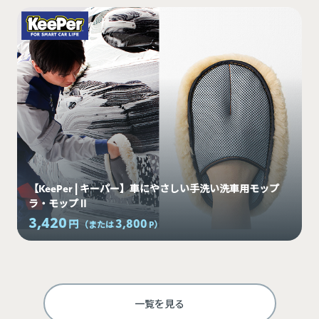
【KeePer | キーパー】車にやさしい手洗い洗車用モップ
ラ・モップⅡ
3,420
3,800
円
（または
P
）
一覧を見る