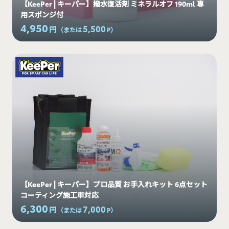
【KeePer | キーパー】撥水復活剤 ミネラルオフ 190ml 専
用スポンジ付
4,950
5,500
円
（または
P
）
【KeePer | キーパー】プロ品質 お手入れキット 6点セット
コーティング施工車対応
6,300
7,000
円
（または
P
）