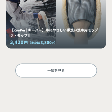
【KeePer | キーパー】車にやさしい手洗い洗車用モップ
ラ・モップⅡ
3,420
3,800
円
（または
P
）
一覧を見る
ログインして利用する