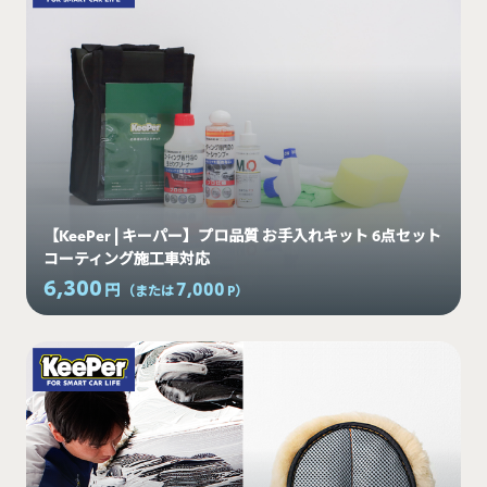
【KeePer | キーパー】プロ品質 お手入れキット 6点セット
コーティング施工車対応
6,300
7,000
円
（または
P
）