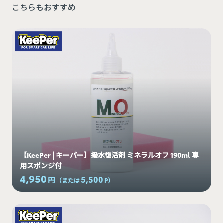
こちらもおすすめ
【KeePer | キーパー】撥水復活剤 ミネラルオフ 190ml 専
用スポンジ付
4,950
5,500
円
（または
P
）