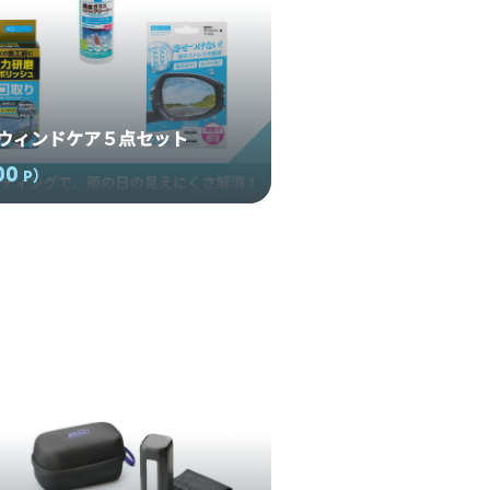
TY】ウィンドケア５点セット
00
P
）