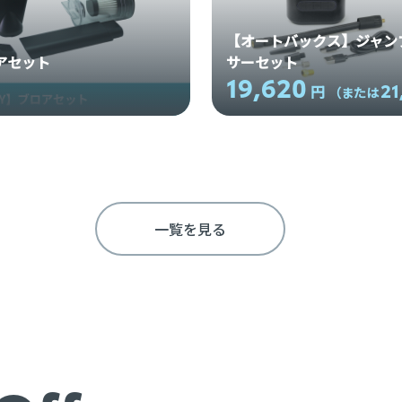
【オートバックス】ジャン
ロアセット
サーセット
19,620
21
円
）
（または
一覧を見る