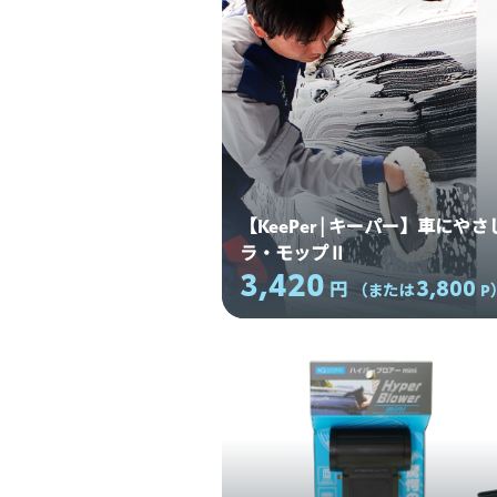
【KeePer | キーパー】車に
ラ・モップⅡ
3,420
3,800
円
（または
P