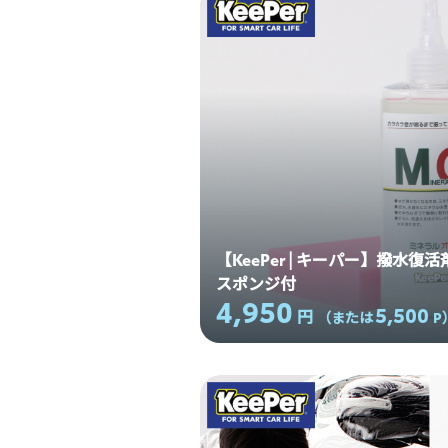
【KeePer | キーパー】撥水復活
スポンジ付
4,950
5,500
円
（または
P