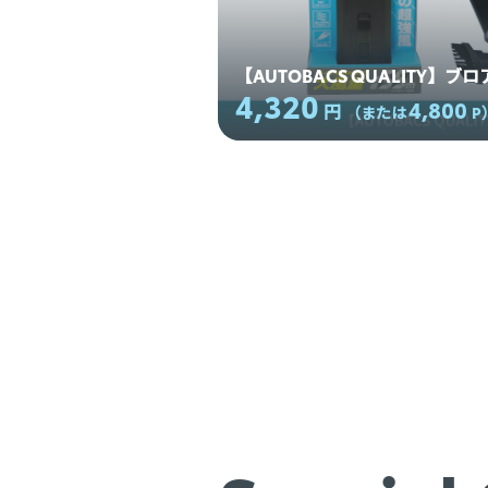
【AUTOBACS QUALITY】ブ
4,320
4,800
円
（または
P