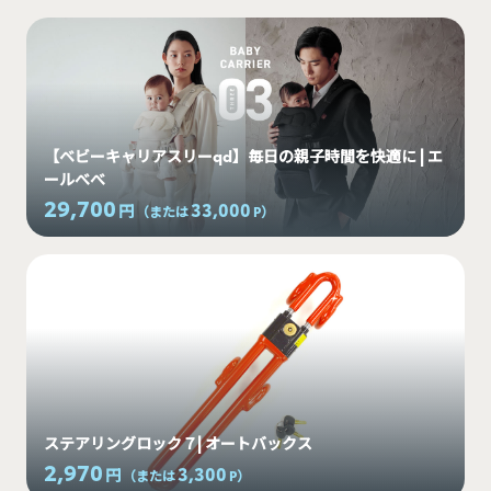
【ベビーキャリアスリーqd】毎日の親子時間を快適に | エ
ールべべ
29,700
33,000
円
（または
P
）
ステアリングロック７| オートバックス
2,970
3,300
円
（または
P
）