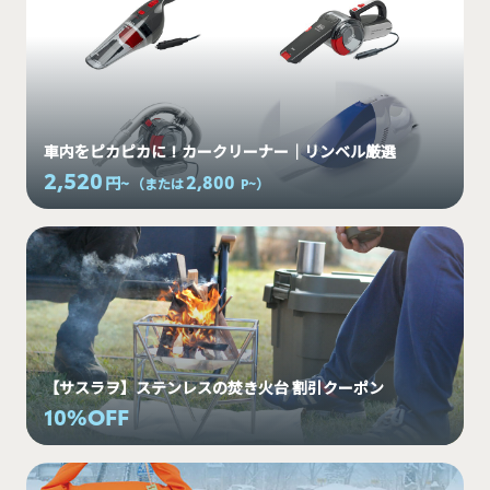
車内をピカピカに！カークリーナー｜リンベル厳選
2,520
2,800
円~
（または
P~
）
【サスラヲ】ステンレスの焚き火台 割引クーポン
10%OFF