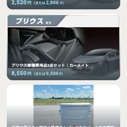
2,520
2,800
円
（または
P
）
プリウス車種専用品3点セット｜カーメイト
8,550
9,500
円
（または
P
）