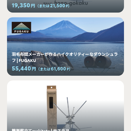
19,350
21,500
円
（または
P
）
羽毛布団メーカーが作るハイクオリティーなダウンシュラ
フ | FUGAKU
55,440
61,600
円
（または
P
）
簡単薪立てmakitate | サスラヲ