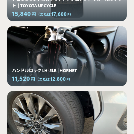
ト｜TOYOTA UPCYCLE
15,840
17,600
円
（または
P
）
ハンドルロック LH-5LB | HORNET
11,520
12,800
円
（または
P
）