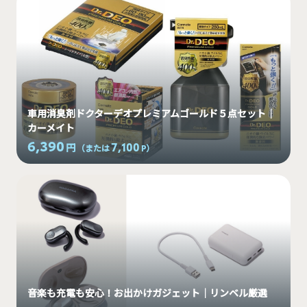
車用消臭剤ドクターデオプレミアムゴールド５点セット｜
カーメイト
6,390
7,100
円
（または
P
）
音楽も充電も安心！お出かけガジェット｜リンベル厳選