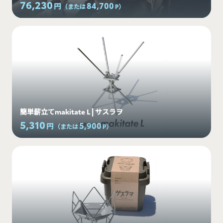
76,230
84,700
円
（または
P
）
簡単薪立てmakitate L | サスラヲ
5,310
5,900
円
（または
P
）