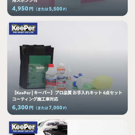
4,950
5,500
円
（または
P
）
【KeePer | キーパー】プロ品質 お手入れキット 6点セット
コーティング施工車対応
6,300
7,000
円
（または
P
）