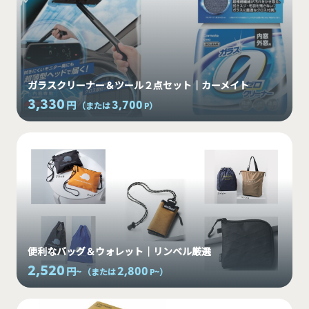
ガラスクリーナー＆ツール２点セット｜カーメイト
3,330
3,700
円
（または
P
）
便利なバッグ＆ウォレット｜リンベル厳選
2,520
2,800
円~
（または
P~
）