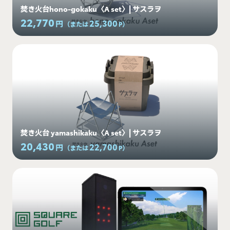
焚き火台hono-gokaku〈A set〉| サスラヲ
22,770
25,300
円
（または
P
）
焚き火台 yamashikaku〈A set〉| サスラヲ
20,430
22,700
円
（または
P
）