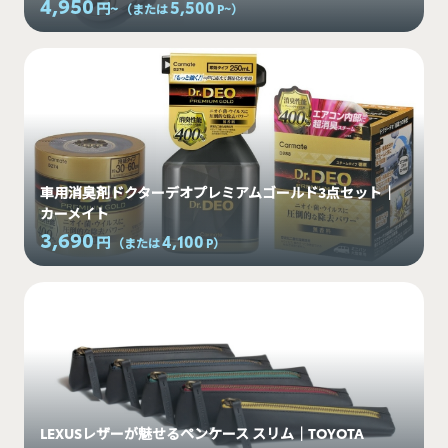
4,950
5,500
円~
（または
P~
）
車用消臭剤ドクターデオプレミアムゴールド3点セット｜
カーメイト
3,690
4,100
円
（または
P
）
LEXUSレザーが魅せるペンケース スリム｜TOYOTA