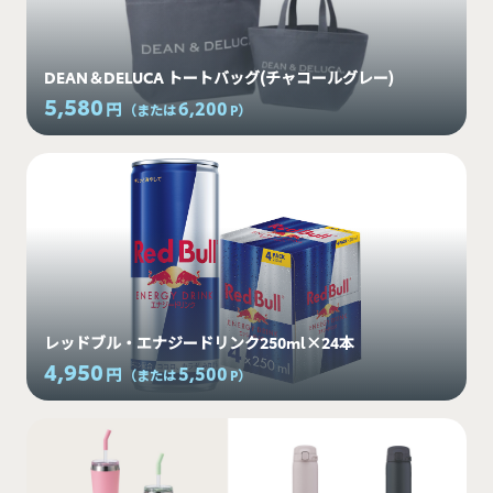
DEAN＆DELUCA トートバッグ(チャコールグレー)
5,580
6,200
円
（または
P
）
レッドブル・エナジードリンク250ml×24本
4,950
5,500
円
（または
P
）