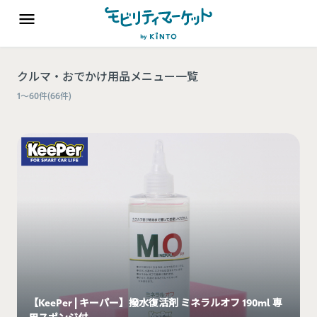
クルマ・おでかけ用品
メニュー一覧
1
〜
60
件(
66
件)
【KeePer | キーパー】撥水復活剤 ミネラルオフ 190ml 専
用スポンジ付