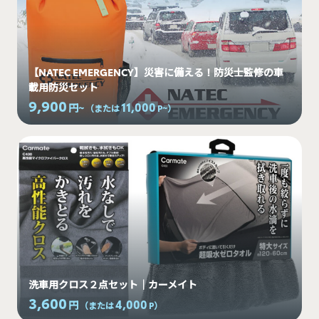
【NATEC EMERGENCY】災害に備える！防災士監修の車
載用防災セット
9,900
11,000
円~
（または
P~
）
洗車用クロス２点セット｜カーメイト
3,600
4,000
円
（または
P
）