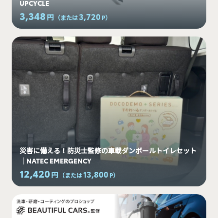
UPCYCLE
3,348
3,720
円
（または
P
）
災害に備える！防災士監修の車載ダンボールトイレセット
｜NATEC EMERGENCY
12,420
13,800
円
（または
P
）