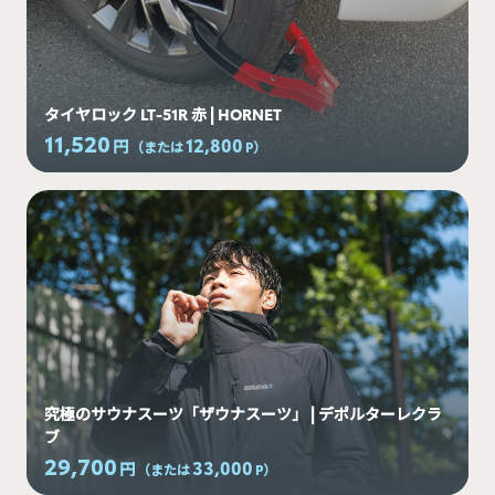
タイヤロック LT-51R 赤 | HORNET
11,520
12,800
円
（または
P
）
究極のサウナスーツ「ザウナスーツ」 | デポルターレクラ
ブ
29,700
33,000
円
（または
P
）