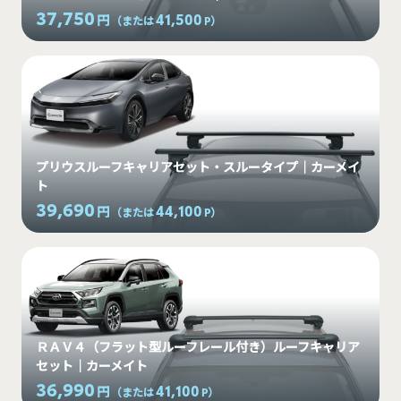
37,750
41,500
円
（または
P
）
プリウスルーフキャリアセット・スルータイプ｜カーメイ
ト
39,690
44,100
円
（または
P
）
ＲＡＶ４（フラット型ルーフレール付き）ルーフキャリア
セット｜カーメイト
36,990
41,100
円
（または
P
）