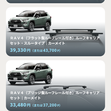
ＲＡＶ４（フラット型ルーフレール付き）ルーフキャリア
セット・スルータイプ｜カーメイト
39,330
43,700
円
（または
P
）
ＲＡＶ４（ブリッジ型ルーフレール付き）ルーフキャリア
セット｜カーメイト
33,480
37,200
円
（または
P
）