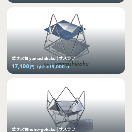
焚き火台 yamashikaku | サスラヲ
17,100
19,000
円
（または
P
）
焚き火台hono-gokaku | サスラヲ