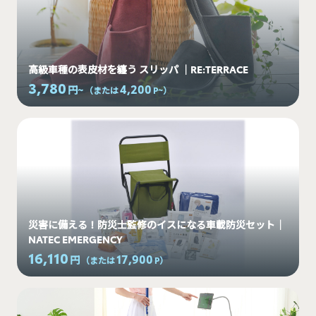
高級車種の表皮材を纏う スリッパ ｜RE:TERRACE
3,780
4,200
円~
（または
P~
）
災害に備える！防災士監修のイスになる車載防災セット｜
NATEC EMERGENCY
16,110
17,900
円
（または
P
）