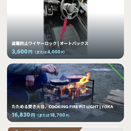
盗難防止ワイヤーロック | オートバックス
3,600
4,000
円
（または
P
）
たためる焚き火台、COOKING FIRE PIT LIGHT | YOKA
16,830
18,700
円
（または
P
）