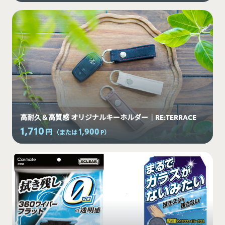
高耐久＆高質感 オリジナルキーホルダー｜RE:TERRACE
1,710
1,900
円
（または
P
）