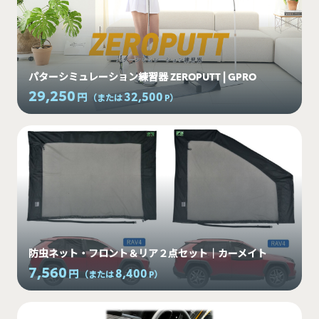
パターシミュレーション練習器 ZEROPUTT | GPRO
29,250
32,500
円
（または
P
）
防虫ネット・フロント＆リア２点セット｜カーメイト
7,560
8,400
円
（または
P
）