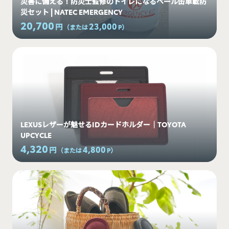
災害に備える！防災士監修のトイレになるペール缶車載防
災セット | NATEC EMERGENCY
20,700
23,000
円
（または
P
）
LEXUSレザーが魅せるIDカードホルダー｜TOYOTA
UPCYCLE
4,320
4,800
円
（または
P
）