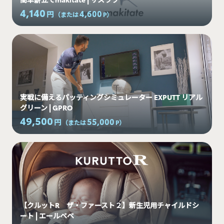
4,140
4,600
円
（または
P
）
実戦に備えるパッティングシミュレーター EXPUTT リアル
グリーン | GPRO
49,500
55,000
円
（または
P
）
【クルットR ザ・ファースト２】新生児用チャイルドシ
ート | エールベベ