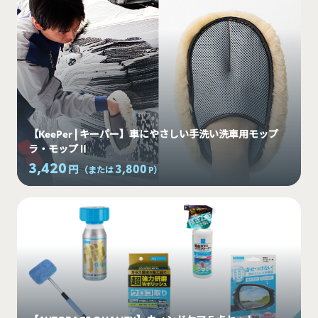
【KeePer | キーパー】車にやさしい手洗い洗車用モップ
ラ・モップⅡ
3,420
3,800
円
（または
P
）