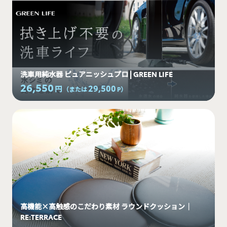
洗車用純水器 ピュアニッシュプロ | GREEN LIFE
26,550
29,500
円
（または
P
）
高機能×高触感のこだわり素材 ラウンドクッション｜
RE:TERRACE