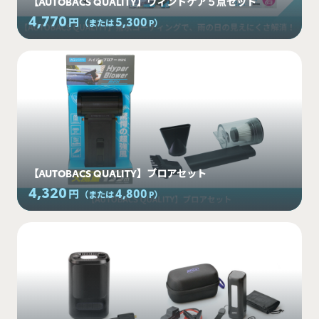
【AUTOBACS QUALITY】ウィンドケア５点セット
4,770
5,300
円
（または
P
）
【AUTOBACS QUALITY】ブロアセット
4,320
4,800
円
（または
P
）