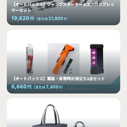
【オートバックス】ジャンプスターター＆エアコンプレッ
サーセット
19,620
21,800
円
（または
P
）
【オートバックス】緊急・非常時お役立ち3点セット
6,660
7,400
円
（または
P
）