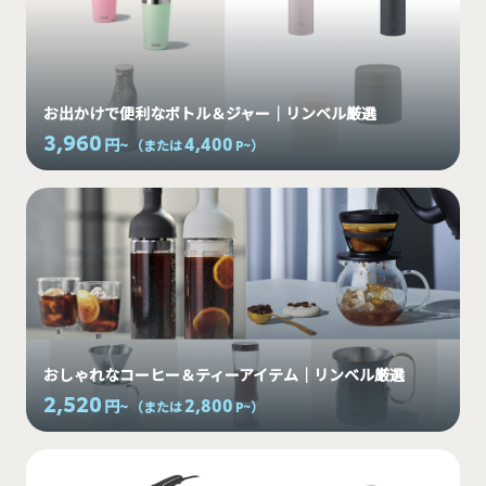
お出かけで便利なボトル＆ジャー｜リンベル厳選
3,960
4,400
円~
（または
P~
）
おしゃれなコーヒー＆ティーアイテム｜リンベル厳選
2,520
2,800
円~
（または
P~
）